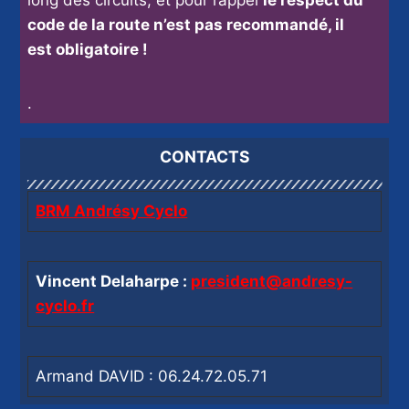
long des circuits, et pour rappel
le respect du
code de la route n’est pas recommandé, il
est obligatoire !
.
CONTACTS
BRM Andrésy Cyclo
Vincent Delaharpe :
president@andresy-
cyclo.fr
Armand DAVID : 06.24.72.05.71