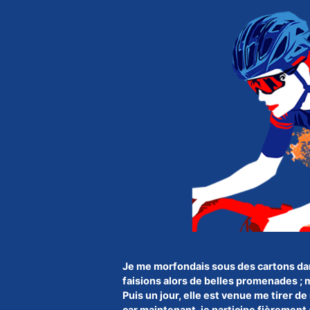
Je me morfondais sous des cartons dan
faisions alors de belles promenades ; m
Puis un jour, elle est venue me tirer de
car maintenant, je participe fièremen