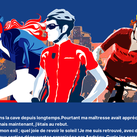
s la cave depuis longtemps.Pourtant ma maîtresse avait appréc
ais maintenant, j’étais au rebut.
 mon exil ; quel joie de revoir le soleil !Je me suis retrouvé, avec
t aux sorties découvertes organisées par Andrésy-Cyclo les sam