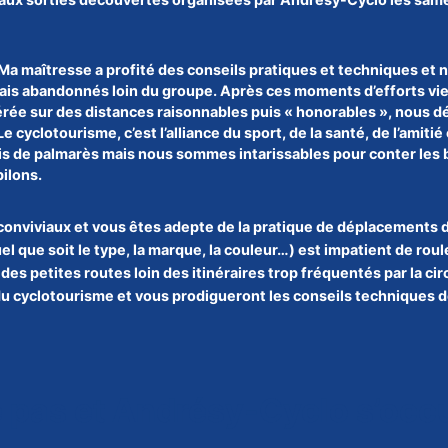
 Ma maîtresse a profité des conseils pratiques et techniques et 
mais abandonnés loin du groupe. Après ces moments d’efforts vien
érée sur des distances raisonnables puis « honorables », nous d
 cyclotourisme, c’est l’alliance du sport, de la santé, de l’amiti
ais de palmarès mais nous sommes intarissables pour conter les 
ilons.
onviviaux et vous êtes adepte de la pratique de déplacements d
 que soit le type, la marque, la couleur…) est impatient de roule
 petites routes loin des itinéraires trop fréquentés par la circ
du cyclotourisme et vous prodigueront les conseils techniques d
 pas et
Andrésy-Cyclo s’occu