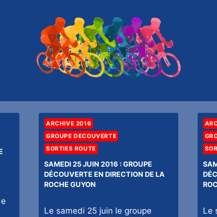
ARCHIVE 2016
ARC
GROUPE DECOUVERTE
GR
SORTIES ROUTE
SOR
E
SAMEDI 25 JUIN 2016 : GROUPE
SAM
DÉCOUVERTE EN DIRECTION DE LA
DÉC
ROCHE GUYON
ROC
de
Le samedi 25 juin le groupe
Le 