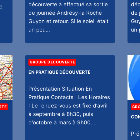
découverte a effectué sa sortie
déc
e
de journée Andrésy-la Roche
de 
Guyon et retour. Si le soleil était
Guyo
un peu…
un
GROUPE DECOUVERTE
EN PRATIQUE DÉCOUVERTE
Présentation Situation En
Pratique Contacts Les Horaires
: Le rendez-vous est fixé d‘avril
RTE
GR
à septembre à 8h30, puis
CON
d‘octobre à mars à 9h00….
Pré