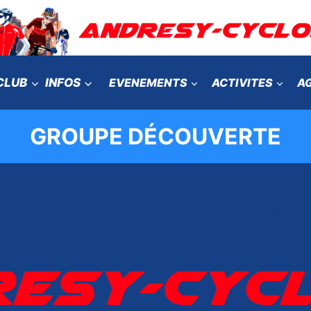
CLUB
INFOS
EVENEMENTS
ACTIVITES
A
GROUPE DÉCOUVERTE
R DES SORTIES À VÉLO ET PARTEZ À LA DÉC
« MORDUS » ET PASSIONNÉS CYCLISTES DU 