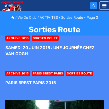
Aller
au
contenu
/
Vie Du Club
/
ACTIVITES
/
Sorties Route
- Page 3
Sorties Route
ARCHIVE 2015
SORTIES ROUTE
SAMEDI 20 JUIN 2015 : UNE JOURNÉE CHEZ
VAN GOGH
ARCHIVE 2015
PARIS BREST PARIS
SORTIES ROUTE
PARIS BREST PARIS 2015