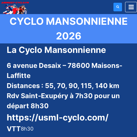
Aller
au
CYCLO MANSONNIENNE
contenu
2026
La Cyclo Mansonnienne
6 avenue Desaix – 78600 Maisons-
Laffitte
Distances : 55, 70, 90, 115, 140 km
Rdv Saint-Exupéry à 7h30 pour un
départ 8h30
https://usml-cyclo.com/
VTT
8h30