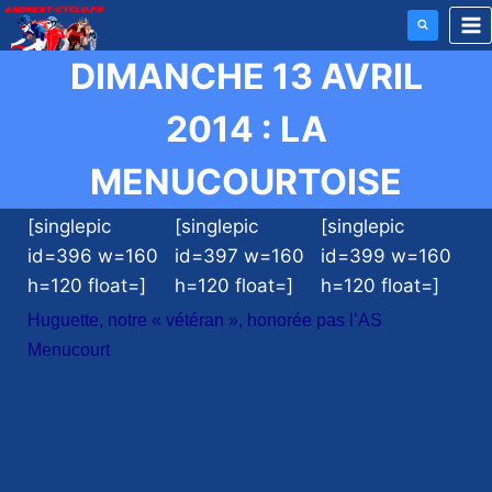
Aller
au
DIMANCHE 13 AVRIL
contenu
2014 : LA
MENUCOURTOISE
[singlepic
[singlepic
[singlepic
id=396 w=160
id=397 w=160
id=399 w=160
h=120 float=]
h=120 float=]
h=120 float=]
Huguette, notre « vétéran », honorée pas l’AS
Menucourt