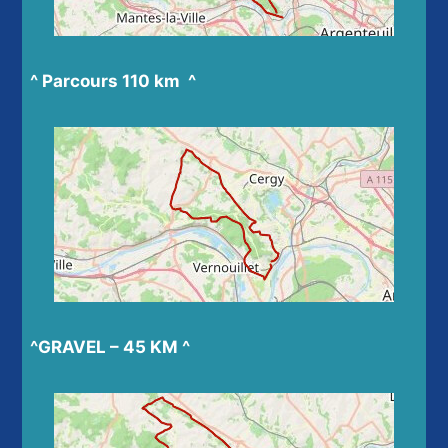
^ Parcours 110 km ^
^GRAVEL – 45 KM ^