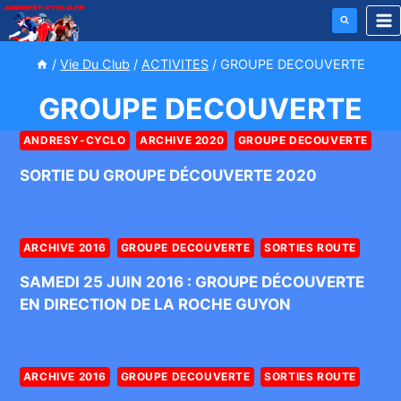
Aller
au
contenu
/
Vie Du Club
/
ACTIVITES
/
GROUPE DECOUVERTE
GROUPE DECOUVERTE
ANDRESY-CYCLO
ARCHIVE 2020
GROUPE DECOUVERTE
SORTIE DU GROUPE DÉCOUVERTE 2020
ARCHIVE 2016
GROUPE DECOUVERTE
SORTIES ROUTE
SAMEDI 25 JUIN 2016 : GROUPE DÉCOUVERTE
EN DIRECTION DE LA ROCHE GUYON
ARCHIVE 2016
GROUPE DECOUVERTE
SORTIES ROUTE