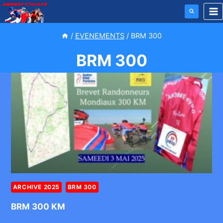
Aller
au
contenu
/
EVENEMENTS
/
BRM 300
BRM 300
ARCHIVE 2025
BRM 300
BRM 300 KM